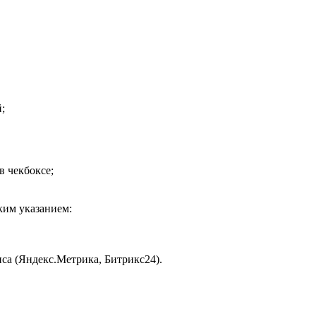
;
в чекбоксе;
ким указанием:
иса (Яндекс.Метрика, Битрикс24).