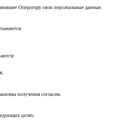
тавившее Оператору свои персональные данные.
атываются:
ваются:
я;
анизмы получения согласия.
ледующих целях: